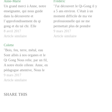
Anne-Marie
Frédéric
Un grand merci à Anne, notre
"J'ai découvert le Qi-Gong il y
enseignante, qui nous guide
a 5 ans environ. C'était à un
dans la découverte et
moment difficile de ma vie
l’approfondissement du qi
professionnelle qui ne me
gong et du taï chi. Elle
permettait plus de prendre
professe un enseignement de
8 avril 2017
suffisamment de recul. J'y ai
9 mars 2017
grande qualité avec une
Article similaire
trouvé un moyen de me
Article similaire
pédagogie fine et diversifiée
relaxer, de me retrouver à titre
Colette
sans cesse enrichie de nouveaux
personnel et de rencontrer la
"Bois, feu, terre, métal, eau
exercices nous amenant plus
rayonnante Anne."
Sont alliés à nos organes et le
loin sur le chemin de la…
Qi Gong Nous relie, par un fil,
A notre étoile céleste. Anne, en
pédagogue attentive, Nous le
rappelle. Merci de m'avoir
9 mars 2017
appris Cet art de vivre."
Article similaire
SHARE THIS