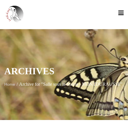
ARCHIVES
/
Archive for "Salle sous la Mairie - MONTDURAUSSE"
Home