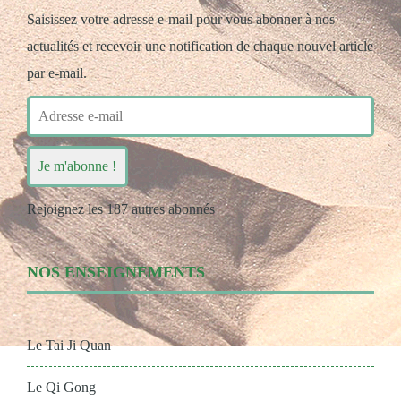
Saisissez votre adresse e-mail pour vous abonner à nos
actualités et recevoir une notification de chaque nouvel article
par e-mail.
Adresse
e-
mail
Je m'abonne !
Rejoignez les 187 autres abonnés
NOS ENSEIGNEMENTS
Le Tai Ji Quan
Le Qi Gong