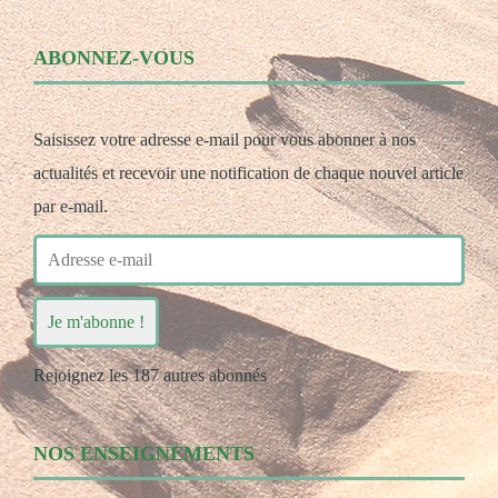
ABONNEZ-VOUS
Saisissez votre adresse e-mail pour vous abonner à nos
actualités et recevoir une notification de chaque nouvel article
par e-mail.
Adresse
e-
mail
Je m'abonne !
Rejoignez les 187 autres abonnés
NOS ENSEIGNEMENTS