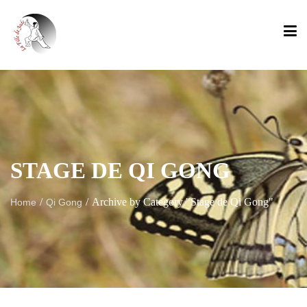
STAGE DE QI GONG
/
/
Archive by Category "Stage de Qi Gong"
Home
Qi Gong